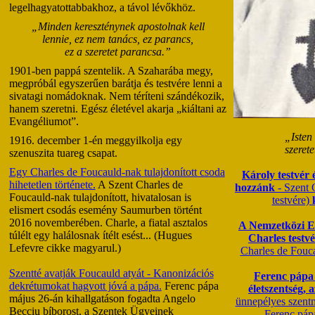
legelhagyatottabbakhoz, a távol lévőkhöz.
„Minden kereszténynek apostolnak kell
lennie, ez nem tanács, ez parancs,
ez a szeretet parancsa.”
1901-ben pappá szentelik. A Szaharába megy,
megpróbál egyszerűen barátja és testvére lenni a
sivatagi nomádoknak. Nem téríteni szándékozik,
hanem szeretni. Egész életével akarja „kiáltani az
Evangéliumot”.
„Isten
1916. december 1-én meggyilkolja egy
szerete
szenuszita tuareg csapat.
Egy Charles de Foucauld-nak tulajdonított csoda
Károly testvér 
hihetetlen története.
A Szent Charles de
hozzánk
- Szent 
Foucauld-nak tulajdonított, hivatalosan is
testvére)
elismert csodás esemény Saumurben történt
2016 novemberében. Charle, a fiatal asztalos
A Nemzetközi E
túlélt egy halálosnak ítélt esést... (Hugues
Charles testvé
Lefevre cikke magyarul.)
Charles de Fouca
Szentté avatják Foucauld atyát - Kanonizációs
Ferenc pápa 
dekrétumokat hagyott jóvá a pápa.
Ferenc pápa
életszentség, 
május 26-án kihallgatáson fogadta Angelo
ünnepélyes szentmi
Becciu bíborost, a Szentek Ügyeinek
- Ferenc pápa