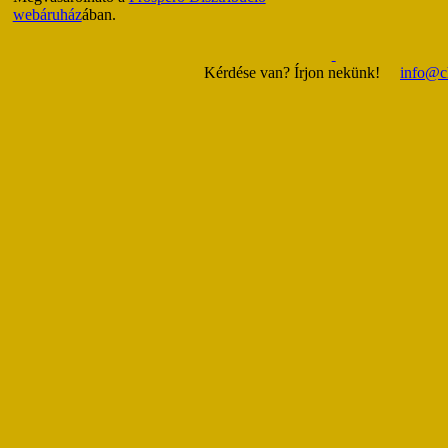
webáruház
ában.
Kérdése van? Írjon nekünk!
info@c