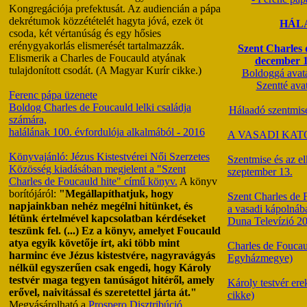
Kongregációja prefektusát. Az audiencián a pápa
dekrétumok közzétételét hagyta jóvá, ezek öt
HÁL
csoda, két vértanúság és egy hősies
erénygyakorlás elismerését tartalmazzák.
Szent Charles 
Elismerik a Charles de Foucauld atyának
december 1
tulajdonított csodát. (A Magyar Kurír cikke.)
Boldoggá avat
Szentté ava
Ferenc pápa üzenete
Boldog Charles de Foucauld lelki családja
Hálaadó szentmi
számára,
halálának 100. évfordulója alkalmából - 2016
A VASADI KA
Könyvajánló: Jézus Kistestvérei Női Szerzetes
Szentmise és az el
Közösség kiadásában megjelent a "Szent
szeptember 13.
Charles de Foucauld hite" című könyv.
A könyv
borítójáról:
"Megállapíthatjuk, hogy
Szent Charles de 
napjainkban nehéz megélni hitünket, és
a vasadi kápolnáb
létünk értelmével kapcsolatban kérdéseket
Duna Televízió 20
teszünk fel. (...) Ez a könyv, amelyet Foucauld
atya egyik követője írt, aki több mint
Charles de Foucau
harminc éve Jézus kistestvére, nagyravágyás
Egyházmegye)
nélkül egyszerűen csak engedi, hogy Károly
testvér maga tegyen tanúságot hitéről, amely
Károly testvér er
erővel, naivitással és szeretettel járta át."
cikke)
Megvásárolható a
Prospero Disztribúció