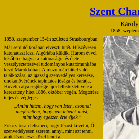
Szent Cha
Károly 
1858. szeptem
1858. szeptember 15-én született Strasbourgban.
Már serdülő korában elveszti hitét. Húszévesen
katonatiszt lesz. Algériába küldik. Három évvel
később elhagyja a katonaságot és élete
veszélyeztetésével tudományos kutatómunkába
kezd Marokkóban. A muzulmán hittel való
találkozása, az igazság szenvedélyes keresése,
unokanővérének tapintatos jósága és barátja,
Huvelin atya segítsége újra felfedezteti vele a
keresztény hitet 1886. október végén. Megtérése
teljes és végleges.
„Amint hittem, hogy van Isten, azonnal
megértettem, hogy nem tehetek mást,
mint hogy egészen érte éljek.”
Fokozatosan felismeri, hogy Jézust követni, Őt
szenvedélyesen szeretni annyi, mint azt tenni,
amit Jézus tesz: közel lenni a